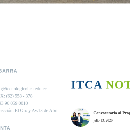
IBARRA
ITCA NO
fo@tecnologicoitca.edu.ec
X: (62) 558 - 378
93 96 059 0010
rección: El Oro y Av.13 de Abril
Convocatoria al Pro
julio 13, 2026
ANTA