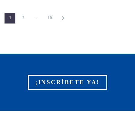
1
2
…
10
¡INSCRÍBETE YA!