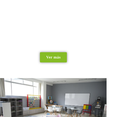
años, transformando cada etapa del crecimiento en
un viaje de descubrimiento y éxito. Bajo la guía de
profesionales expertos, nuestro espacio combina
la estimulación temprana de los primeros años con
el respaldo académico personalizado de la etapa
escolar, utilizando materiales de alta calidad y un
entorno diseñado para fortalecer el desarrollo
cognitivo, emocional y social de cada estudiante.
Ver más