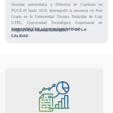
Docente universitaria y Directora de Currículo en
PUCE-SI hasta 2019, desempeñó la docencia en Post
Grado en la Universidad Técnica Particular de Loja
UTPL, Universidad Tecnológica Empresarial de
Guayaquil UTEG y Universidad de Otavalo.
DIRECTORA DE ASEGURAMIENTO DE LA
Magíster Luz Marina Rodríguez
CALIDAD