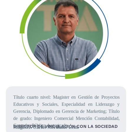
Título cuarto nivel: Magister en Gestión de Proyectos
Educativos y Sociales, Especialidad en Liderazgo y
Gerencia, Diplomado en Gerencia de Marketing; Título
de grado: Ingeniero Comercial Mención Contabilidad,
Contador Público Autorizado
DIRECTOR DE VINCULACIÓN CON LA SOCIEDAD
Magíster. Carlos Merizalde Leito