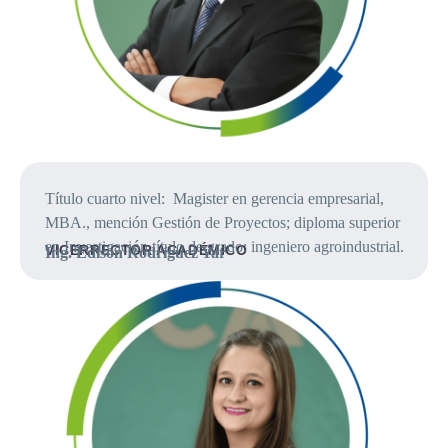
Título cuarto nivel: Magister en gerencia empresarial,
MBA., mención Gestión de Proyectos; diploma superior
en Investigación título de grado: ingeniero agroindustrial.
VICERRECTOR ACADÉMICO
Ing. Edison Rodríguez Yar