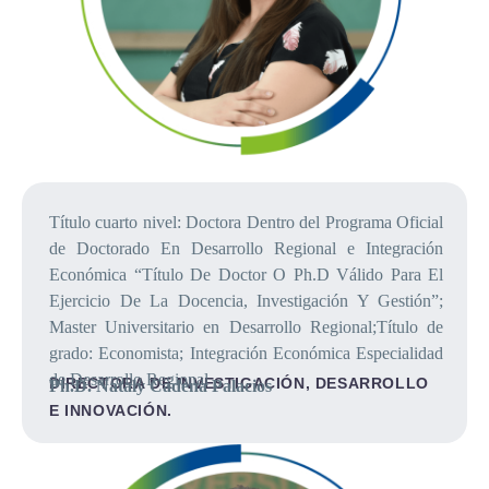
Título cuarto nivel: Doctora Dentro del Programa Oficial
de Doctorado En Desarrollo Regional e Integración
Económica “Título De Doctor O Ph.D Válido Para El
Ejercicio De La Docencia, Investigación Y Gestión”;
Master Universitario en Desarrollo Regional;Título de
grado: Economista; Integración Económica Especialidad
de Desarrollo Regional
DIRECTORA DE INVESTIGACIÓN, DESARROLLO
Ph.D. Nataly Cadena Palacios
E INNOVACIÓN.