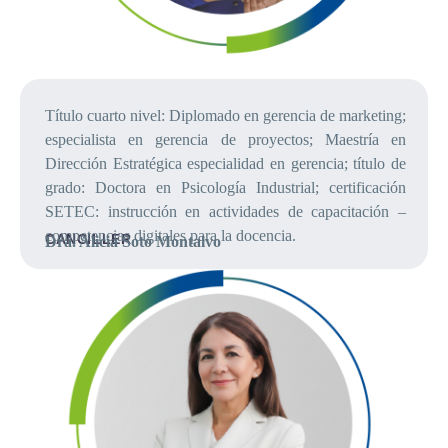
Título cuarto nivel: Diplomado en gerencia de marketing;
especialista en gerencia de proyectos; Maestría en
Dirección Estratégica especialidad en gerencia; título de
grado: Doctora en Psicología Industrial; certificación
SETEC: instrucción en actividades de capacitación –
competencias digitales para la docencia.
CANCILLER
Dra. Alicia Soto Montalvo