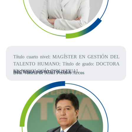
Título cuarto nivel: MAGÍSTER EN GESTIÓN DEL
TALENTO HUMANO; Título de grado: DOCTORA
EN PSICOLOGÍA INDUSTRIAL
RECTORA INSTITUTO ITCA
Dra. Violeta de Jesús Peralvo Arcos