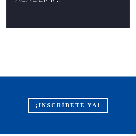
¡INSCRÍBETE YA!