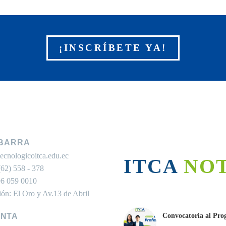
¡INSCRÍBETE YA!
IBARRA
ecnologicoitca.edu.ec
ITCA NO
62) 558 - 378
6 059 0010
ión: El Oro y Av.13 de Abril
ANTA
Convocatoria al Pro