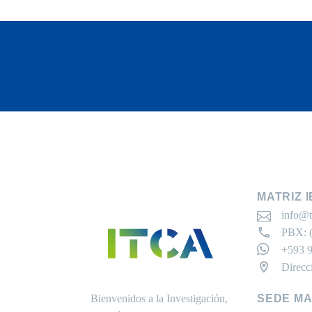
MATRIZ 
info@t
PBX: (
+593 9
Direcc
Bienvenidos a la Investigación,
SEDE M