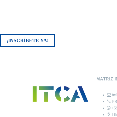
¡INSCRÍBETE YA!
MATRIZ 
in
PB
+5
Di