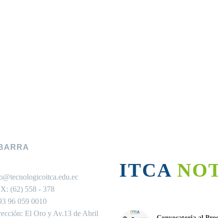
IBARRA
ITCA NO
fo@tecnologicoitca.edu.ec
X: (62) 558 - 378
93 96 059 0010
rección: El Oro y Av.13 de Abril
Convocatoria al Pro